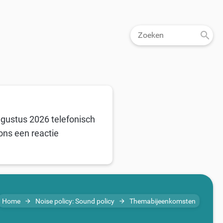
ugustus 2026 telefonisch
ons een reactie
Home
Noise policy: Sound policy
Themabijeenkomsten
arrow_forward
arrow_forward