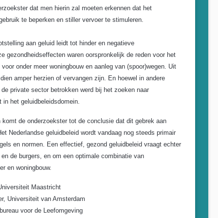
erzoekster dat men hierin zal moeten erkennen dat het
ebruik te beperken en stiller vervoer te stimuleren.
stelling aan geluid leidt tot hinder en negatieve
ze gezondheidseffecten waren oorspronkelijk de reden voor het
en voor onder meer woningbouw en aanleg van (spoor)wegen. Uit
sdien amper herzien of vervangen zijn. En hoewel in andere
n de private sector betrokken werd bij het zoeken naar
 in het geluidbeleidsdomein.
 komt de onderzoekster tot de conclusie dat dit gebrek aan
Het Nederlandse geluidbeleid wordt vandaag nog steeds primair
gels en normen. Een effectief, gezond geluidbeleid vraagt echter
 en de burgers, en om een optimale combinatie van
eer en woningbouw.
Universiteit Maastricht
er
, Universiteit van Amsterdam
 bureau voor de Leefomgeving