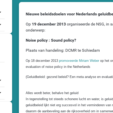
_more
Nieuwe beleidsdoelen voor Nederlands geluidbel
_more
Op
19 december 2013
organiseerde de NSG, in
onderwerp:
Noise policy : Sound policy?
Plaats van handeling: DCMR te Schiedam
Op 18 december 2013
promoveerde Miriam Weber
op het o
evaluation of noise policy in the Netherlands
(Geluidbeleid: gezond beleid? Een meta analyse en evaluati
_more
_more
Alles wordt beter, behalve het geluid
In tegenstelling tot steeds schonere lucht en water, is gel
geluidbeleid lijkt niet erg succesvol in het verminderen van
daarom de aanbeveling aan de rijksoverheid om in samenwe