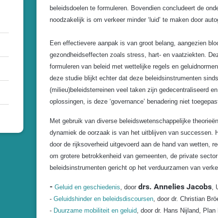
beleidsdoelen te formuleren. Bovendien concludeert de ond
noodzakelijk is om verkeer minder ‘luid’ te maken door autog
Een effectievere aanpak is van groot belang, aangezien bloot
gezondheidseffecten zoals stress, hart- en vaatziekten. De
formuleren van beleid met wettelijke regels en geluidnorm
deze studie blijkt echter dat deze beleidsinstrumenten sind
(milieu)beleidsterreinen veel taken zijn gedecentraliseerd e
oplossingen, is deze ‘governance’ benadering niet toegepast
Met gebruik van diverse beleidswetenschappelijke theorieën
dynamiek de oorzaak is van het uitblijven van successen. 
door de rijksoverheid uitgevoerd aan de hand van wetten, re
om grotere betrokkenheid van gemeenten, de private sector
beleidsinstrumenten gericht op het verduurzamen van verk
-
drs. Annelies Jacobs
Geluid en geschiedenis
, door
, 
-
Geluidshinder en beleidsdiscoursen
, door
dr. Christian Brö
-
Duurzame mobiliteit en geluid
, door
dr. Hans Nijland
, Plan