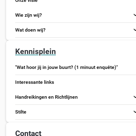
Onze visie
expand
Wie zijn wij?
expand
Wat doen wij?
Kennisplein
"Wat hoor jij in jouw buurt? (1 minuut enquête)"
Interessante links
expand
Handreikingen en Richtlijnen
expand
Stilte
Contact