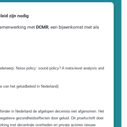
eid zijn nodig
 samenwerking met
DCMR
, een bijeenkomst met als
nderwerp:
Noise policy: sound policy? A meta-level analysis and
e van het geluidbeleid in Nederland)
uidhinder in Nederland de afgelopen decennia niet afgenomen. Het
 negatieve gezondheidseffecten door geluid. Dit proefschrift doet
rking met decentrale overheden en private actoren nieuwe