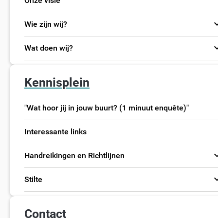
Onze visie
expand
Wie zijn wij?
expand
Wat doen wij?
Kennisplein
"Wat hoor jij in jouw buurt? (1 minuut enquête)"
Interessante links
expand
Handreikingen en Richtlijnen
expand
Stilte
Contact