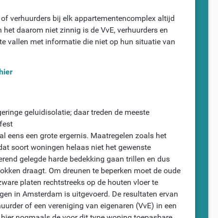
’s of verhuurders bij elk appartementencomplex altijd
het daarom niet zinnig is de VvE, verhuurders en
vallen met informatie die niet op hun situatie van
hier
inge geluidisolatie; daar treden de meeste
fest
l eens een grote ergernis. Maatregelen zoals het
 dat soort woningen helaas niet het gewenste
erend gelegde harde bedekking gaan trillen en dus
 sokken draagt. Om dreunen te beperken moet de oude
ware platen rechtstreeks op de houten vloer te
ngen in Amsterdam is uitgevoerd. De resultaten ervan
uurder of een vereniging van eigenaren (VvE) in een
 hier nogmaals de voor dit type woning toepasbare