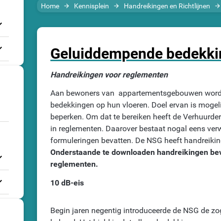
Home
Kennisplein
Handreikingen en Richtlijnen
arrow_forward
arrow_forward
arrow_forwar
_more
_more
Geluiddempende bedekkin
Handreikingen voor reglementen
Aan bewoners van appartementsgebouwen worden
bedekkingen op hun vloeren. Doel ervan is mogeli
beperken. Om dat te bereiken heeft de Verhuurder
in reglementen. Daarover bestaat nogal eens ver
formuleringen bevatten. De NSG heeft handreiki
Onderstaande te downloaden handreikingen beva
_more
reglementen.
_more
10 dB-eis
Begin jaren negentig introduceerde de NSG de zo