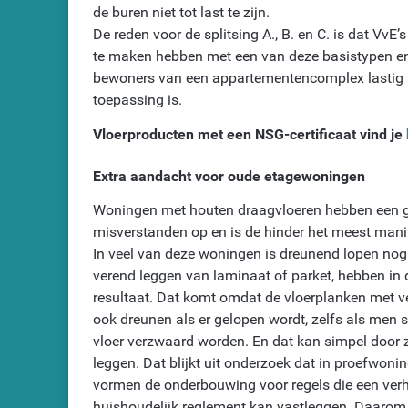
de buren niet tot last te zijn.
De reden voor de splitsing A., B. en C. is dat VvE
te maken hebben met een van deze basistypen en 
bewoners van een appartementencomplex lastig te 
toepassing is.
Vloerproducten met een NSG-certificaat vind je
Extra aandacht voor oude etagewoningen
Woningen met houten draagvloeren hebben een ger
misverstanden op en is de hinder het meest mani
In veel van deze woningen is dreunend lopen noga
verend leggen van laminaat of parket, hebben in
resultaat. Dat komt omdat de vloerplanken met v
ook dreunen als er gelopen wordt, zelfs als men
vloer verzwaard worden. En dat kan simpel door z
leggen. Dat blijkt uit onderzoek dat in proefwoni
vormen de onderbouwing voor regels die een verh
huishoudelijk reglement kan vastleggen. Daarom