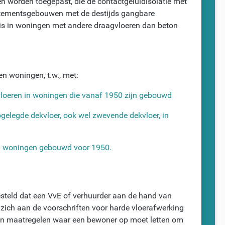
n worden toegepast, die de contactgeluidisolatie met
rtementsgebouwen met de destijds gangbare
eis in woningen met andere draagvloeren dan beton
en woningen, t.w., met:
vloeren in woningen die vanaf 1950 zijn gebouwd
gelegde dekvloer, ook wel zwevende dekvloer, in
lal woningen gebouwd voor 1950.
esteld dat een VvE of verhuurder aan de hand van
zich aan de voorschriften voor harde vloerafwerking
n maatregelen waar een bewoner op moet letten om