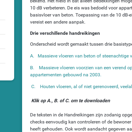
bekend. Het hield in dat alleen bedekkingen moge
10 dB verbeteren. De eis was bedoeld voor appa
basisvloer van beton. Toepassing van de 10 dB-
vereist een andere aanpak.
Drie verschillende handreikingen
Onderscheid wordt gemaakt tussen drie basistyp
A.
Massieve vloeren van beton of steenachtige 
B.
Massieve vloeren voorzien van een verend op
appartementen gebouwd na 2003.
C.
Houten vloeren, al of niet gerenoveerd, vee
Klik op A., B. of C. om te downloaden
De teksten in de Handreikingen zijn zodanig opg
checks eenvoudig kan controleren of de bewoner 
heeft gehouden. Ook wordt aandacht gegeven aa