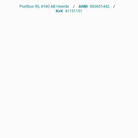
Postbus 90, 8180 AB Heerde
/
ANBI
803651442
/
KvK
41151151