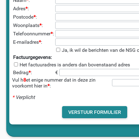
Naam
*
:
Adres
*
:
Postcode
*
:
Woonplaats
*
:
Telefoonnummer
*
:
E-mailadres
*
:
Ja, ik wil de berichten van de NSG
Factuurgegevens:
Het factuuradres is anders dan bovenstaand adres
Bedrag
*
:
€
Vul h
8
et enige nummer dat in deze zin
voorkomt hier in
*
:
*
Verplicht