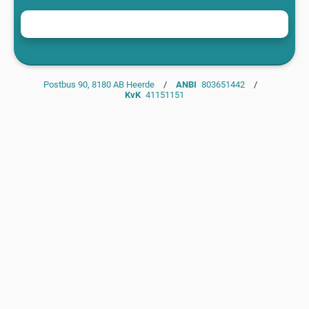
Postbus 90, 8180 AB Heerde
/
ANBI
803651442
/
KvK
41151151