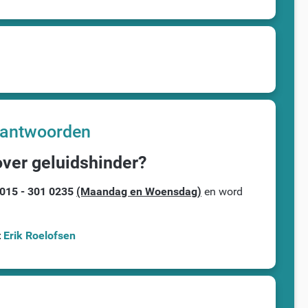
n antwoorden
over geluidshinder?
 015 - 301 0235
(Maandag en Woensdag)
en word
t
Erik Roelofsen