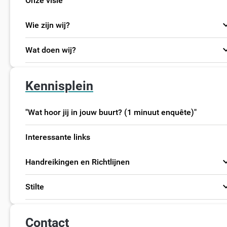
Onze visie
expand
Wie zijn wij?
expand
Wat doen wij?
Kennisplein
"Wat hoor jij in jouw buurt? (1 minuut enquête)"
Interessante links
expand
Handreikingen en Richtlijnen
expand
Stilte
Contact