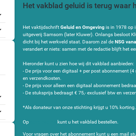
Het vakblad geluid is terug waar 
_more
Het vaktijdschrift
Geluid en Omgeving
is in 1978 op 
_more
uitgeverij Samsom (later Kluwer). Onlangs besloot Kl
dicht bij het werkveld staat. Daarom zal de
NSG vanaf
verandert er niets: samen met de redactie blijft het e
Hieronder kunt u zien hoe wij dit vakblad aanbieden:
- De prijs voor een digitaal + per post abonnement (4
en verzendkosten.
- De prijs voor alleen een digitaal abonnement bedraa
- De stuksprijs bedraagt € 75,- exclusief btw en verz
_more
*Als donateur van onze stichting krijgt u 10% korting.
_more
Op
deze pagina
kunt u het vakblad bestellen.
Voor vragen over het abonnement kunt u een mail stu