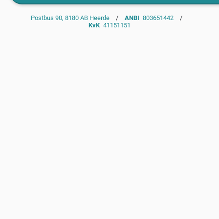
Postbus 90, 8180 AB Heerde
/
ANBI
803651442
/
KvK
41151151