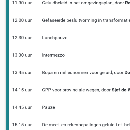
11:30 uur
Geluidbeleid in het omgevingsplan, door
Re
12:00 uur
Gefaseerde besluitvorming in transformati
12:30 uur
Lunchpauze
13.30 uur
Intermezzo
13:45 uur
Bopa en milieunormen voor geluid, door
Do
14:15 uur
GPP voor provinciale wegen, door
Sjef de 
14.45 uur
Pauze
15:15 uur
De meet- en rekenbepalingen geluid i.r.t. h