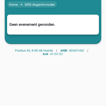
Home
NSG-dagenformulier
arrow_forward
Geen evenement gevonden.
Postbus 90, 8180 AB Heerde
/
ANBI
803651442
/
KvK
41151151