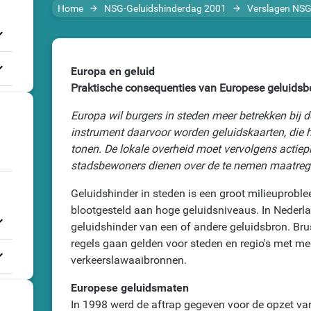
Home
NSG-Geluidshinderdag 2001
Verslagen NS
arrow_forward
arrow_forward
_more
_more
Europa en geluid
Praktische consequenties van Europese geluidsb
Europa wil burgers in steden meer betrekken bij d
instrument daarvoor worden geluidskaarten, die he
tonen. De lokale overheid moet vervolgens actiep
stadsbewoners dienen over de te nemen maatreg
Geluidshinder in steden is een groot milieuprob
blootgesteld aan hoge geluidsniveaus. In Nederla
_more
geluidshinder van een of andere geluidsbron. Brus
regels gaan gelden voor steden en regio's met m
_more
verkeerslawaaibronnen.
Europese geluidsmaten
In 1998 werd de aftrap gegeven voor de opzet va