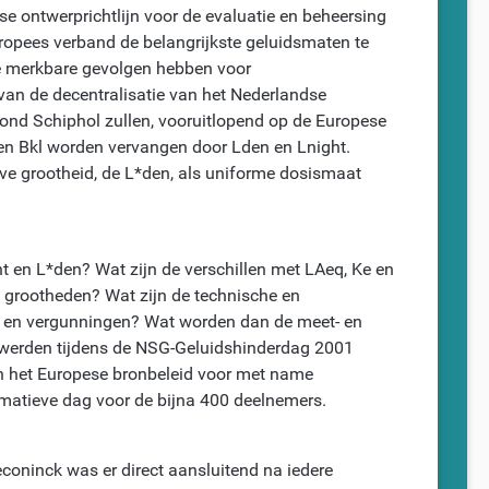
se ontwerprichtlijn voor de evaluatie en beheersing
opees verband de belangrijkste geluidsmaten te
de merkbare gevolgen hebben voor
 van de decentralisatie van het Nederlandse
rond Schiphol zullen, vooruitlopend op de Europese
 en Bkl worden vervangen door Lden en Lnight.
e grootheid, de L*den, als uniforme dosismaat
ght en L*den? Wat zijn de verschillen met LAeq, Ke en
 grootheden? Wat zijn de technische en
s en vergunningen? Wat worden dan de meet- en
werden tijdens de NSG-Geluidshinderdag 2001
n het Europese bronbeleid voor met name
rmatieve dag voor de bijna 400 deelnemers.
coninck was er direct aansluitend na iedere