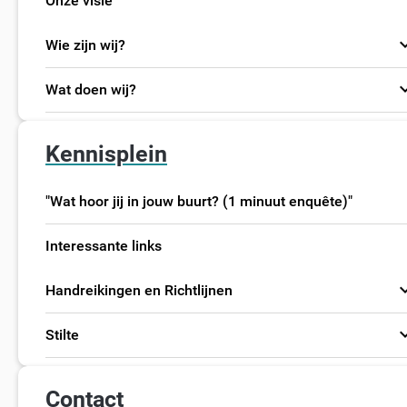
Onze visie
expand
Wie zijn wij?
expand
Wat doen wij?
Kennisplein
"Wat hoor jij in jouw buurt? (1 minuut enquête)"
Interessante links
expand
Handreikingen en Richtlijnen
expand
Stilte
Contact