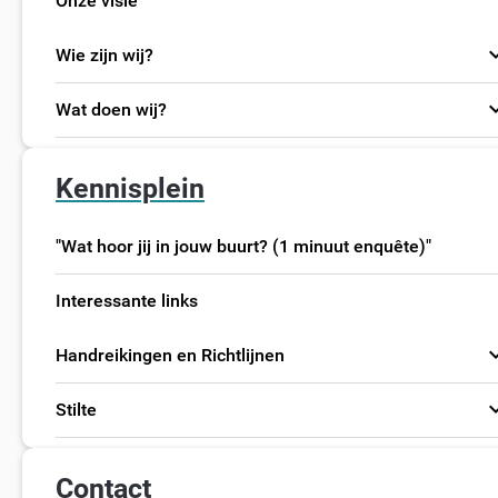
Onze visie
expand
Wie zijn wij?
expand
Wat doen wij?
Kennisplein
"Wat hoor jij in jouw buurt? (1 minuut enquête)"
Interessante links
expand
Handreikingen en Richtlijnen
expand
Stilte
Contact