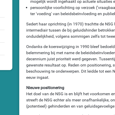
mogelijk wordt ingehaakt op actuele situaties e
persoonlijke voorlichting op verzoek ('vraagbaak
ter 'voeding' van beleidsbeïnvloeding en publie
Sedert haar oprichting (in 1970) trachtte de NSG h
intermediair tussen de bij geluidshinder betrokken a
onduidelijkheid, volgens sommigen zelfs tot twee
Ondanks de koerswijziging in 1990 bleef bedoelde
belemmering bij met name de beleidsbeïnvloedend
decennium juist prioriteit werd gegeven. Tussentij
gewenste resultaat op. Reden om positionering, s
beschouwing te onderwerpen. Dit leidde tot een 
eeuw ingaat.
Nieuwe positionering
Het doel van de NSG is en blijft het voorkomen e
streeft de NSG echter als meer onafhankelijke, 
(potentieel) gehinderden en van geluidsgevoelige