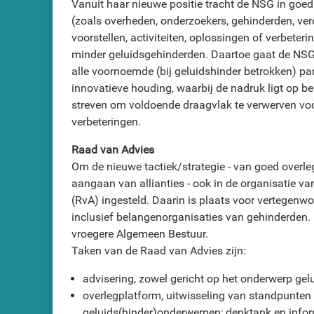
Vanuit haar nieuwe positie tracht de NSG in goed
(zoals overheden, onderzoekers, gehinderden, vero
voorstellen, activiteiten, oplossingen of verbeter
minder geluidsgehinderden. Daartoe gaat de NSG 
alle voornoemde (bij geluidshinder betrokken) part
innovatieve houding, waarbij de nadruk ligt op b
streven om voldoende draagvlak te verwerven voor
verbeteringen.
Raad van Advies
Om de nieuwe tactiek/strategie - van goed overleg
aangaan van allianties - ook in de organisatie va
(RvA) ingesteld. Daarin is plaats voor vertegenwoo
inclusief belangenorganisaties van gehinderden. 
vroegere Algemeen Bestuur.
Taken van de Raad van Advies zijn:
advisering, zowel gericht op het onderwerp gel
overlegplatform, uitwisseling van standpunten e
geluids(hinder)onderwerpen; denktank en infor