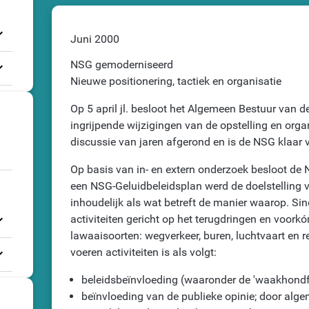
_more
Juni 2000
NSG gemoderniseerd
_more
Nieuwe positionering, tactiek en organisatie
Op 5 april jl. besloot het Algemeen Bestuur van 
ingrijpende wijzigingen van de opstelling en org
discussie van jaren afgerond en is de NSG klaar 
Op basis van in- en extern onderzoek besloot de N
een NSG-Geluidbeleidsplan werd de doelstelling v
inhoudelijk als wat betreft de manier waarop. Sin
_more
activiteiten gericht op het terugdringen en voork
lawaaisoorten: wegverkeer, buren, luchtvaart en rec
_more
voeren activiteiten is als volgt:
beleidsbeïnvloeding (waaronder de 'waakhondfu
beïnvloeding van de publieke opinie; door algem