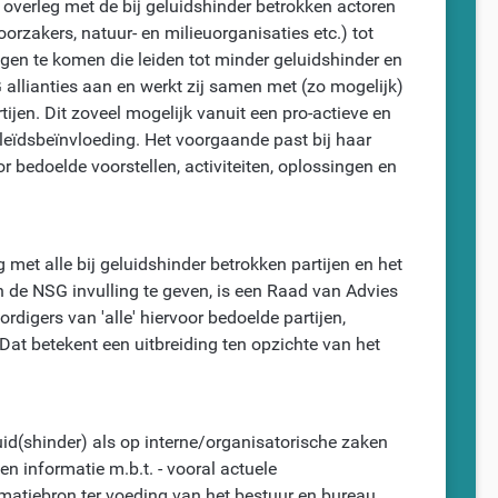
 overleg met de bij geluidshinder betrokken actoren
orzakers, natuur- en milieuorganisaties etc.) tot
ingen te komen die leiden tot minder geluidshinder en
allianties aan en werkt zij samen met (zo mogelijk)
ijen. Dit zoveel mogelijk vanuit een pro-actieve en
eleïdsbeïnvloeding. Het voorgaande past bij haar
 bedoelde voorstellen, activiteiten, oplossingen en
 met alle bij geluidshinder betrokken partijen en het
n de NSG invulling te geven, is een Raad van Advies
rdigers van 'alle' hiervoor bedoelde partijen,
Dat betekent een uitbreiding ten opzichte van het
uid(shinder) als op interne/organisatorische zaken
n informatie m.b.t. - vooral actuele
matiebron ter voeding van het bestuur en bureau