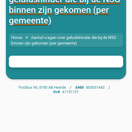
binnen zijn gekomen (per
gemeente)
Home
Aantal vragen over geluidshinder die bij de NSG
arrow_forward
binnen zijn gekomen (per gemeente)
Postbus 90, 8180 AB Heerde
/
ANBI
803651442
/
KvK
41151151