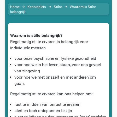
Home
Kennisplein
Stilte
Waarom is Stilte
arrow_forward
arrow_forward
arrow_forward
belangrijk
Waarom is stilte belangrijk?
Regelmatig stilte ervaren is belangrijk voor
individuele mensen
voor onze psychische en fysieke gezondheid
voor hoe we in het leven staan, voor ons gevoel
van zingeving
voor hoe we met onszelf en met anderen om
gaan.
Regelmatig stilte ervaren kan ons helpen om:
rust te midden van onrust te ervaren
alert en toch ontspannen te zijn
zicht te krijgen op denkpatronen en (voor)oordelen