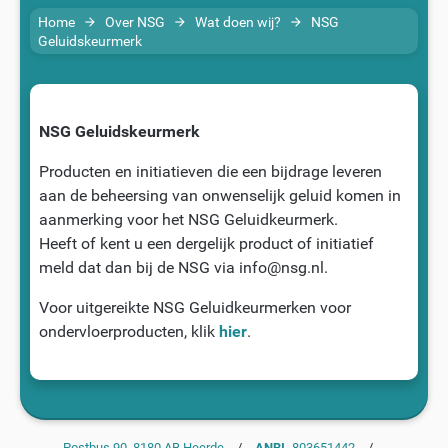
Home
Over NSG
Wat doen wij?
NSG
arrow_forward
arrow_forward
arrow_forward
Geluidskeurmerk
NSG Geluidskeurmerk
Producten en initiatieven die een bijdrage leveren
aan de beheersing van onwenselijk geluid komen in
aanmerking voor het NSG Geluidkeurmerk.
Heeft of kent u een dergelijk product of initiatief
meld dat dan bij de NSG via info@nsg.nl.
Voor uitgereikte NSG Geluidkeurmerken voor
ondervloerproducten, klik
hier
.
Postbus 90, 8180 AB Heerde
/
ANBI
803651442
/