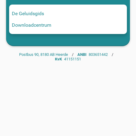
De Geluidsgids
Downloadcentrum
Postbus 90, 8180 AB Heerde
/
ANBI
803651442
/
KvK
41151151