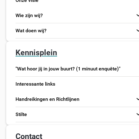
Onze visie
expand
Wie zijn wij?
expand
Wat doen wij?
Kennisplein
"Wat hoor jij in jouw buurt? (1 minuut enquête)"
Interessante links
expand
Handreikingen en Richtlijnen
expand
Stilte
Contact