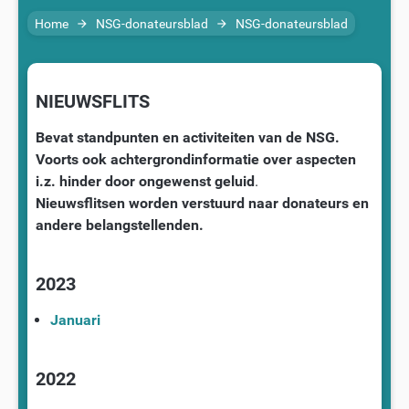
Home
NSG-donateursblad
NSG-donateursblad
arrow_forward
arrow_forward
NIEUWSFLITS
Bevat standpunten en activiteiten van de NSG.
Voorts ook achtergrondinformatie over aspecten
i.z. hinder door ongewenst geluid
.
Nieuwsflitsen worden verstuurd naar donateurs en
andere belangstellenden.
2023
Januari
2022