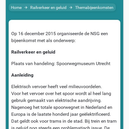
Home
Railverkeer en geluid
Themabijeenkomsten
arrow_forward
arrow_forward
Op 16 december 2015 organiseerde de NSG een
bijeenkomst met als onderwerp:
Railverkeer en geluid
Plaats van handeling: Spoorwegmuseum Utrecht
Aanleiding
Elektrisch vervoer heeft veel milieuvoordelen.
Voor het vervoer over het spoor wordt al heel lang
gebruik gemaakt van elektrische aandrijving.
Nagenoeg het totale spoorwegnet in Nederland en
Europa is de laatste honderd jaar geëlektrificeerd.
Dat geldt ook voor trams in de stad. Bij trein en tram
is geluid nog steeds een problematisch issue. De