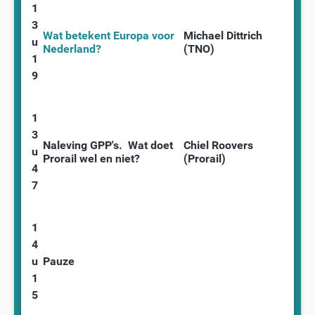
1
3
Wat betekent Europa voor
Michael Dittrich
u
Nederland?
(TNO)
1
9
1
3
Naleving GPP's.
Wat doet
Chiel Roovers
u
Prorail wel en niet?
(Prorail)
4
7
1
4
u
Pauze
1
5