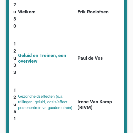
2
u
Welkom
Erik Roelofsen
3
0
1
2
Geluid en Treinen, een
u
Paul de Vos
overview
3
3
1
Gezondheidseffecten (o.a.
2
Irene Van Kamp
trillingen, geluid, dosis/effect,
u
(RIVM)
personentrein vs goederentrein)
5
1