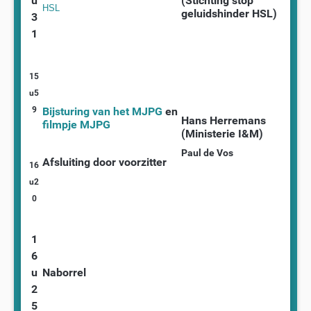
u
(Stichting stop
HSL
geluidshinder HSL)
3
1
15
u5
9
Bijsturing van het MJPG
en
Hans Herremans
filmpje MJPG
(Ministerie I&M)
Paul de Vos
Afsluiting door voorzitter
16
u2
0
1
6
u
Naborrel
2
5