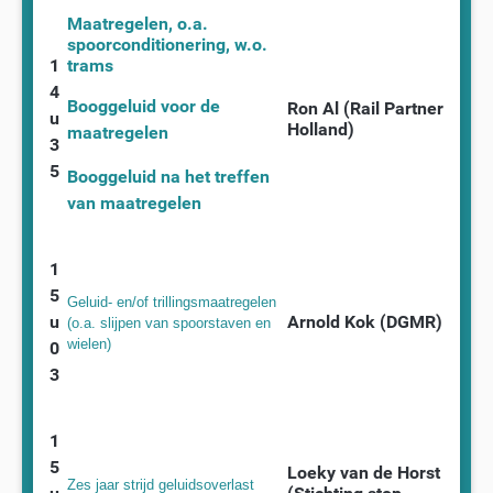
Maatregelen, o.a.
spoorconditionering, w.o.
1
trams
4
Booggeluid voor de
Ron Al (Rail Partner
u
Holland)
maatregelen
3
5
Booggeluid na het treffen
van maatregelen
1
5
Geluid- en/of trillingsmaatregelen
u
Arnold Kok (DGMR)
(o.a. slijpen van spoorstaven en
wielen)
0
3
1
5
Loeky van de Horst
Zes jaar strijd geluidsoverlast