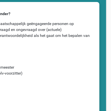
inder?
maatschappelijk geëngageerde personen op
gevraagd en ongevraagd over (actuele)
verantwoordelijkheid als het gaat om het bepalen van
gmeester
lv-voorzitter)