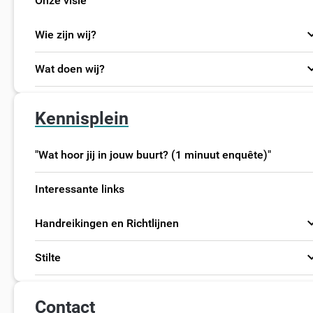
Onze visie
expand
Wie zijn wij?
expand
Wat doen wij?
Kennisplein
"Wat hoor jij in jouw buurt? (1 minuut enquête)"
Interessante links
expand
Handreikingen en Richtlijnen
expand
Stilte
Contact