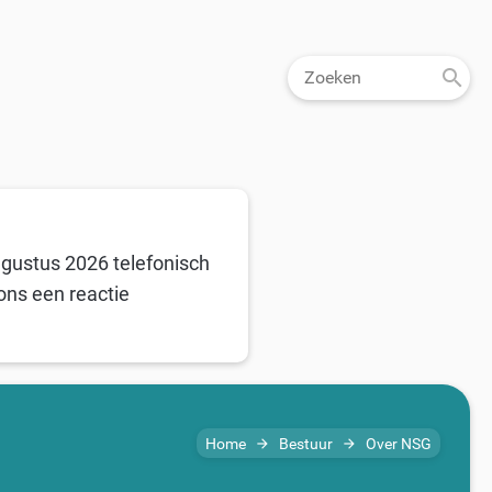
ugustus 2026 telefonisch
ons een reactie
Home
Bestuur
Over NSG
arrow_forward
arrow_forward