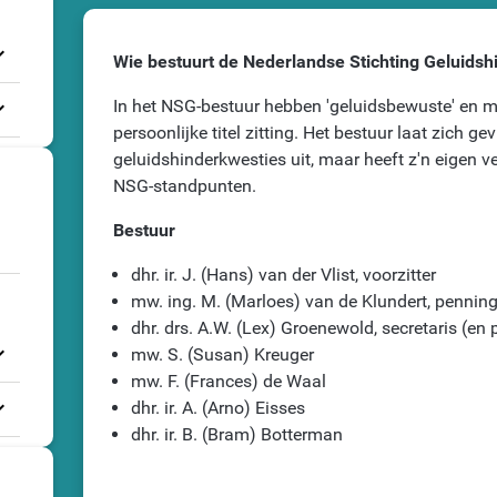
_more
Wie bestuurt de Nederlandse Stichting Geluidsh
_more
In het NSG-bestuur hebben 'geluidsbewuste' en 
persoonlijke titel zitting. Het bestuur laat zich 
geluidshinderkwesties uit, maar heeft z'n eigen 
NSG-standpunten.
Bestuur
dhr. ir. J. (Hans) van der Vlist, voorzitter
mw. ing. M. (Marloes) van de Klundert, pennin
dhr. drs. A.W. (Lex) Groenewold, secretaris (en p
_more
mw. S. (Susan) Kreuger
mw. F. (Frances) de Waal
_more
dhr. ir. A. (Arno) Eisses
dhr. ir. B. (Bram) Botterman